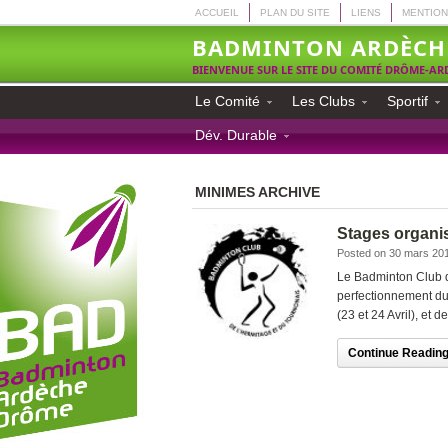
ACCUEIL
PLAN DU SITE
LIENS
MENTION
BADMINTON ARDÈCH
BIENVENUE SUR LE SITE DU COMITÉ DRÔME-A
Le Comité
Les Clubs
Sportif
Dév. Durable
MINIMES ARCHIVE
Stages organi
Posted on 30 mars 20
Le Badminton Club d
perfectionnement du
(23 et 24 Avril), et 
Continue Reading.