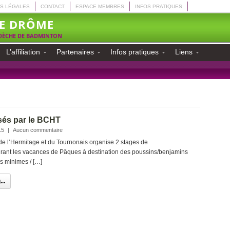
S LÉGALES
CONTACT
ESPACE MEMBRES
INFOS PRATIQUES
E DRÔME
RDÈCHE DE BADMINTON
L’affiliation
Partenaires
Infos pratiques
Liens
sés par le BCHT
15
|
Aucun commentaire
e l’Hermitage et du Tournonais organise 2 stages de
rant les vacances de Pâques à destination des poussins/benjamins
des minimes / […]
..