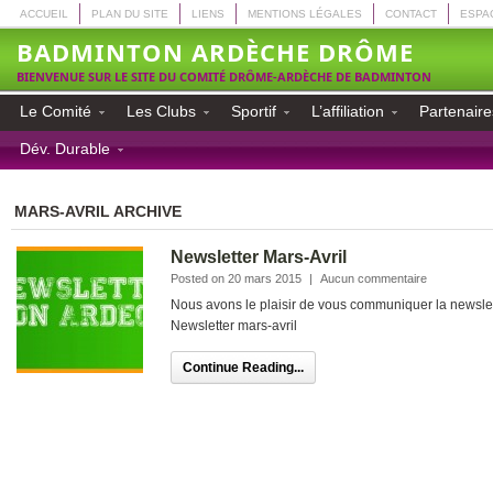
ACCUEIL
PLAN DU SITE
LIENS
MENTIONS LÉGALES
CONTACT
ESPA
BADMINTON ARDÈCHE DRÔME
BIENVENUE SUR LE SITE DU COMITÉ DRÔME-ARDÈCHE DE BADMINTON
Le Comité
Les Clubs
Sportif
L’affiliation
Partenaire
Dév. Durable
MARS-AVRIL ARCHIVE
Newsletter Mars-Avril
Posted on 20 mars 2015
|
Aucun commentaire
Nous avons le plaisir de vous communiquer la newslett
Newsletter mars-avril
Continue Reading...