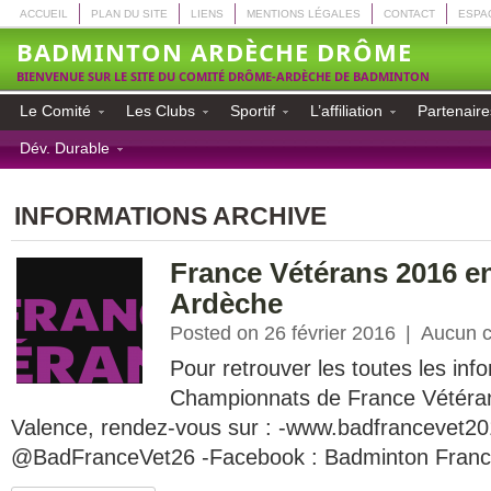
ACCUEIL
PLAN DU SITE
LIENS
MENTIONS LÉGALES
CONTACT
ESPA
BADMINTON ARDÈCHE DRÔME
BIENVENUE SUR LE SITE DU COMITÉ DRÔME-ARDÈCHE DE BADMINTON
Le Comité
Les Clubs
Sportif
L’affiliation
Partenaire
Dév. Durable
INFORMATIONS ARCHIVE
France Vétérans 2016 
Ardèche
Posted on 26 février 2016
|
Aucun 
Pour retrouver les toutes les inf
Championnats de France Vétéran
Valence, rendez-vous sur : -www.badfrancevet2016
@BadFranceVet26 -Facebook : Badminton Franc