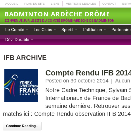
ACCUEIL
PLAN DU SITE
LIENS
MENTIONS LÉGALES
CONTACT
ESPA
BADMINTON ARDÈCHE DRÔME
BIENVENUE SUR LE SITE DU COMITÉ DRÔME-ARDÈCHE DE BADMINTON
Le Comité
Les Clubs
Sportif
L’affiliation
Partenaire
Dév. Durable
IFB ARCHIVE
Compte Rendu IFB 201
Posted on 30 octobre 2014
|
Aucun
Notre Cadre Technique, Sylvain 
Internationaux de France de Bad
semaine dernière. Retrouver ses
matchs ici : Compte Rendu observation IFB 2014 
Continue Reading...