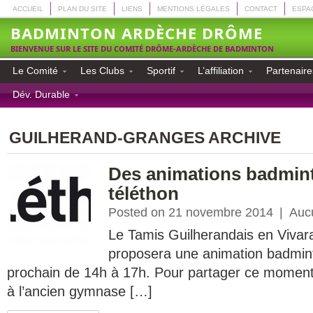
ACCUEIL
PLAN DU SITE
LIENS
MENTIONS LÉGALES
CONTACT
ESPA
BADMINTON ARDÈCHE DRÔME
BIENVENUE SUR LE SITE DU COMITÉ DRÔME-ARDÈCHE DE BADMINTON
Le Comité
Les Clubs
Sportif
L’affiliation
Partenaire
Dév. Durable
GUILHERAND-GRANGES ARCHIVE
Des animations badmint
téléthon
Posted on 21 novembre 2014
|
Auc
Le Tamis Guilherandais en Vivar
proposera une animation badmin
prochain de 14h à 17h. Pour partager ce moment,
à l’ancien gymnase […]