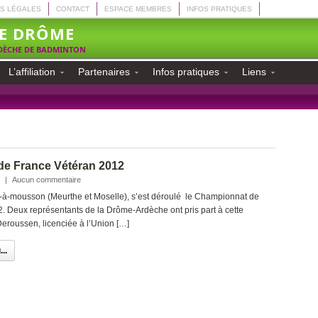
S LÉGALES
CONTACT
ESPACE MEMBRES
INFOS PRATIQUES
E DRÔME
RDÈCHE DE BADMINTON
L’affiliation
Partenaires
Infos pratiques
Liens
e France Vétéran 2012
|
Aucun commentaire
à-mousson (Meurthe et Moselle), s’est déroulé le Championnat de
. Deux représentants de la Drôme-Ardèche ont pris part à cette
Deroussen, licenciée à l’Union […]
..