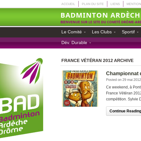
ACCUEIL
PLAN DU SITE
LIENS
MENTION
BADMINTON ARDÈCH
BIENVENUE SUR LE SITE DU COMITÉ DRÔME-A
Le Comité
Les Clubs
Sportif
Dév. Durable
FRANCE VÉTÉRAN 2012 ARCHIVE
Championnat d
Posted on 29 mai 2012
Ce weekend, à Pont-
France Vétéran 2012
compétition. Sylvie 
Continue Reading.