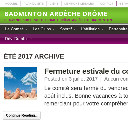
ACCUEIL
PLAN DU SITE
LIENS
MENTIONS LÉGALES
CONTACT
ESPA
BADMINTON ARDÈCHE DRÔME
BIENVENUE SUR LE SITE DU COMITÉ DRÔME-ARDÈCHE DE BADMINTON
Le Comité
Les Clubs
Sportif
L’affiliation
Partenaire
Dév. Durable
ÉTÉ 2017 ARCHIVE
Fermeture estivale du c
Posted on 3 juillet 2017
|
Aucun co
Le comité sera fermé du vendredi 
août inclus. Bonne vacances à t
remerciant pour votre compréhe
Continue Reading...