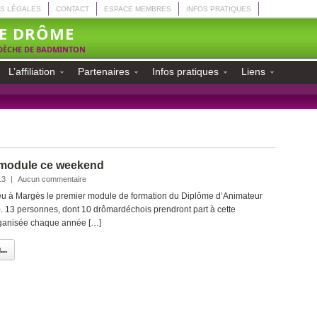
S LÉGALES
CONTACT
ESPACE MEMBRES
INFOS PRATIQUES
E DRÔME
RDÈCHE DE BADMINTON
L’affiliation
Partenaires
Infos pratiques
Liens
 module ce weekend
13
|
Aucun commentaire
u à Margès le premier module de formation du Diplôme d’Animateur
 13 personnes, dont 10 drômardéchois prendront part à cette
organisée chaque année […]
..