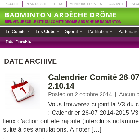
ACCUEIL
PLAN DU SITE
LIENS
MENTIONS LÉGALES
CONTACT
ESPA
BADMINTON ARDÈCHE DRÔME
BIENVENUE SUR LE SITE DU COMITÉ DRÔME-ARDÈCHE DE BADMINTON
Le Comité
Les Clubs
Sportif
L’affiliation
Partenaire
Dév. Durable
DATE ARCHIVE
Calendrier Comité 26-0
2.10.14
Posted on 2 octobre 2014
|
Aucun 
Vous trouverez ci-joint la V3 du 
: Calendrier 26-07 2014-2015 V
lieux d’action ont été rajouté (interclubs notammen
suite à des annulations. A noter […]