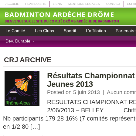
ACCUEIL
PLAN DU SITE
LIENS
MENTIONS LÉGALES
CONTACT
ESPA
BADMINTON ARDÈCHE DRÔME
BIENVENUE SUR LE SITE DU COMITÉ DRÔME-ARDÈCHE DE BADMINTON
Le Comité
Les Clubs
Sportif
L’affiliation
Partenaire
Dév. Durable
CRJ ARCHIVE
Résultats Championnat
Jeunes 2013
Posted on 5 juin 2013
|
Aucun comm
RESULTATS CHAMPIONNAT RE
2/06/2013 – BELLEY Chiffres
Nb participants 179 28 16% (7 comités représent
en 1/2 80 […]