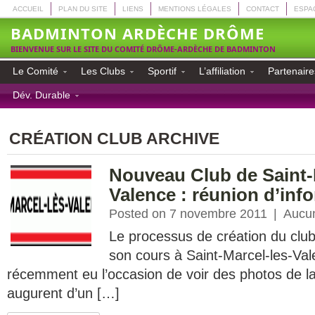
ACCUEIL
PLAN DU SITE
LIENS
MENTIONS LÉGALES
CONTACT
ESPA
BADMINTON ARDÈCHE DRÔME
BIENVENUE SUR LE SITE DU COMITÉ DRÔME-ARDÈCHE DE BADMINTON
Le Comité
Les Clubs
Sportif
L’affiliation
Partenaire
Dév. Durable
CRÉATION CLUB ARCHIVE
Nouveau Club de Saint-
Valence : réunion d’inf
Posted on 7 novembre 2011
|
Aucu
Le processus de création du clu
son cours à Saint-Marcel-les-Va
récemment eu l’occasion de voir des photos de la 
augurent d’un […]