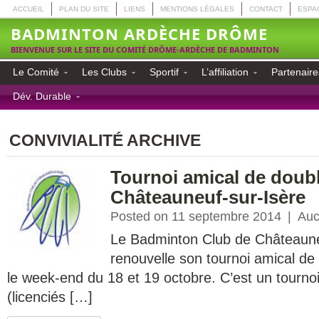
ACCUEIL
PLAN DU SITE
LIENS
MENTIONS LÉGALES
CONTACT
ESPA
BADMINTON ARDÈCHE DRÔME
BIENVENUE SUR LE SITE DU COMITÉ DRÔME-ARDÈCHE DE BADMINTON
Le Comité
Les Clubs
Sportif
L’affiliation
Partenaire
Dév. Durable
CONVIVIALITÉ ARCHIVE
Tournoi amical de doub
Châteauneuf-sur-Isère
Posted on 11 septembre 2014
|
Auc
Le Badminton Club de Châteaune
renouvelle son tournoi amical de 
le week-end du 18 et 19 octobre. C’est un tournoi
(licenciés […]