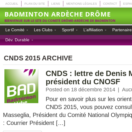
ACCUEIL
PLAN DU SITE
LIENS
MENTIONS LÉGALES
CONTACT
ESPA
BADMINTON ARDÈCHE DRÔME
BIENVENUE SUR LE SITE DU COMITÉ DRÔME-ARDÈCHE DE BADMINTON
Le Comité
Les Clubs
Sportif
L’affiliation
Partenaire
Dév. Durable
CNDS 2015 ARCHIVE
CNDS : lettre de Denis 
président du CNOSF
Posted on 18 décembre 2014
|
Auc
Pour en savoir plus sur les orien
CNDS 2015, vous pouvez consulte
Masseglia, Président du Comité National Olympi
: Courrier Président […]