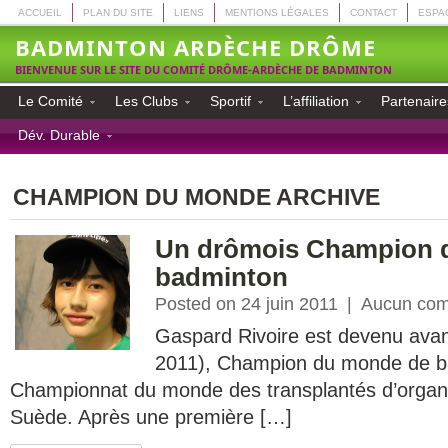
ACCUEIL
PLAN DU SITE
LIENS
MENTIONS LÉGALES
CONTACT
ESPA
BADMINTON ARDÈCHE DRÔME
BIENVENUE SUR LE SITE DU COMITÉ DRÔME-ARDÈCHE DE BADMINTON
Le Comité
Les Clubs
Sportif
L’affiliation
Partenaire
Dév. Durable
CHAMPION DU MONDE ARCHIVE
Un drômois Champion 
badminton
Posted on 24 juin 2011
|
Aucun com
Gaspard Rivoire est devenu avant
2011), Champion du monde de b
Championnat du monde des transplantés d’organ
Suède. Après une première […]