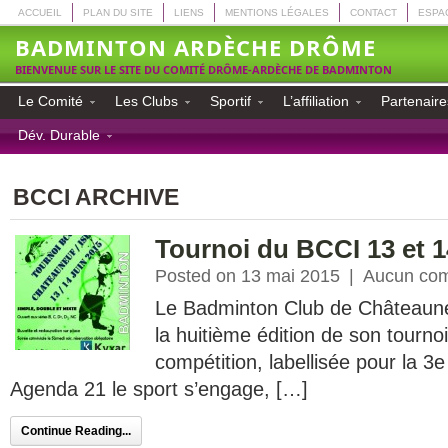
ACCUEIL
PLAN DU SITE
LIENS
MENTIONS LÉGALES
CONTACT
ESPA
BADMINTON ARDÈCHE DRÔME
BIENVENUE SUR LE SITE DU COMITÉ DRÔME-ARDÈCHE DE BADMINTON
Le Comité
Les Clubs
Sportif
L’affiliation
Partenaire
Dév. Durable
BCCI ARCHIVE
Tournoi du BCCI 13 et 1
Posted on 13 mai 2015
|
Aucun com
Le Badminton Club de Châteaune
la huitième édition de son tournoi
compétition, labellisée pour la 3e
Agenda 21 le sport s’engage, […]
Continue Reading...