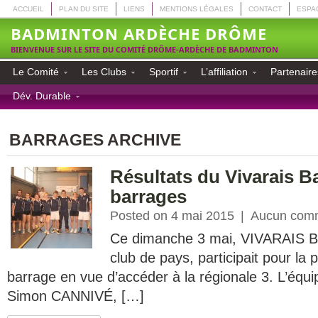
ACCUEIL
PLAN DU SITE
LIENS
MENTIONS LÉGALES
CONTACT
ESPA
BADMINTON ARDÈCHE DRÔME
BIENVENUE SUR LE SITE DU COMITÉ DRÔME-ARDÈCHE DE BADMINTON
Le Comité
Les Clubs
Sportif
L’affiliation
Partenaire
Dév. Durable
BARRAGES ARCHIVE
Résultats du Vivarais 
barrages
Posted on 4 mai 2015
|
Aucun comm
Ce dimanche 3 mai, VIVARAIS 
club de pays, participait pour la 
barrage en vue d’accéder à la régionale 3. L’équ
Simon CANNIVÉ, […]