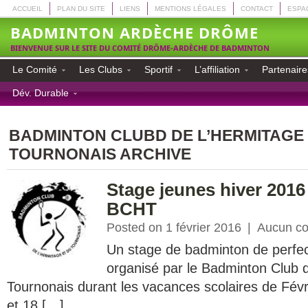
ACCUEIL
PLAN DU SITE
LIENS
MENTIONS LÉGALES
CONTACT
ESPA
BADMINTON ARDÈCHE DRÔME
BIENVENUE SUR LE SITE DU COMITÉ DRÔME-ARDÈCHE DE BADMINTON
Le Comité
Les Clubs
Sportif
L’affiliation
Partenaire
Dév. Durable
BADMINTON CLUBD DE L’HERMITAGE 
TOURNONAIS ARCHIVE
Stage jeunes hiver 2016
BCHT
Posted on 1 février 2016
|
Aucun c
Un stage de badminton de perfe
organisé par le Badminton Club d
Tournonais durant les vacances scolaires de Févrie
et 18 […]