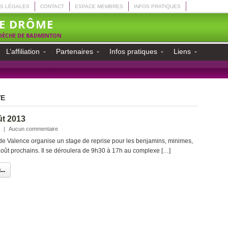
S LÉGALES
CONTACT
ESPACE MEMBRES
INFOS PRATIQUES
E DRÔME
RDÈCHE DE BADMINTON
L’affiliation
Partenaires
Infos pratiques
Liens
VE
t 2013
|
Aucun commentaire
e Valence organise un stage de reprise pour les benjamins, minimes,
août prochains. Il se déroulera de 9h30 à 17h au complexe […]
..