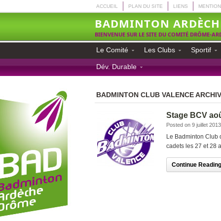
ACCUEIL
PLAN DU SITE
LIENS
MENTION
BADMINTON ARDÈCH
BIENVENUE SUR LE SITE DU COMITÉ DRÔME-A
Le Comité
Les Clubs
Sportif
Dév. Durable
BADMINTON CLUB VALENCE ARCHI
Stage BCV aoû
Posted on 9 juillet 2013
Le Badminton Club d
cadets les 27 et 28 
Continue Reading.