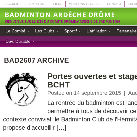
ACCUEIL
PLAN DU SITE
LIENS
MENTIONS LÉGALES
CONTACT
ESPA
BADMINTON ARDÈCHE DRÔME
BIENVENUE SUR LE SITE DU COMITÉ DRÔME-ARDÈCHE DE BADMINTON
Le Comité
Les Clubs
Sportif
L’affiliation
Partenaire
Dév. Durable
BAD2607 ARCHIVE
Portes ouvertes et stag
BCHT
Posted on 14 septembre 2015
|
Auc
La rentrée du badminton est la
permettre à tous de découvrir ce
contexte convivial, le Badminton Club de l’Hermi
propose d’accueillir […]