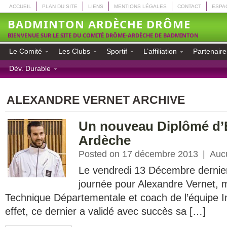
ACCUEIL
PLAN DU SITE
LIENS
MENTIONS LÉGALES
CONTACT
ESPA
BADMINTON ARDÈCHE DRÔME
BIENVENUE SUR LE SITE DU COMITÉ DRÔME-ARDÈCHE DE BADMINTON
Le Comité
Les Clubs
Sportif
L’affiliation
Partenaire
Dév. Durable
ALEXANDRE VERNET ARCHIVE
Un nouveau Diplômé d’
Ardèche
Posted on 17 décembre 2013
|
Auc
Le vendredi 13 Décembre dernier
journée pour Alexandre Vernet, 
Technique Départementale et coach de l’équipe I
effet, ce dernier a validé avec succès sa […]