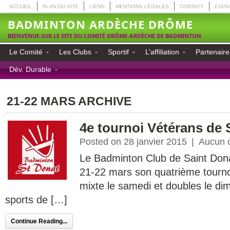
ACCUEIL
PLAN DU SITE
LIENS
MENTIONS LÉGALES
CONTACT
ESPA
BADMINTON ARDÈCHE DRÔME
BIENVENUE SUR LE SITE DU COMITÉ DRÔME-ARDÈCHE DE BADMINTON
Le Comité
Les Clubs
Sportif
L’affiliation
Partenaire
Dév. Durable
21-22 MARS ARCHIVE
4e tournoi Vétérans de 
Posted on 28 janvier 2015
|
Aucun 
Le Badminton Club de Saint Dona
21-22 mars son quatrième tourno
mixte le samedi et doubles le di
sports de […]
Continue Reading...