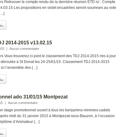
 Retrouver le compte rendu de la dernière réunion ETD ici : Compte
.03.15 Les propositions en violet encadrées seront soumises au vote
[…]
..
J 2014-2015 v13.02.15
015
|
Aucun commentaire
 Vous trouverez ci-joint le classement des TDJ 2014-2015 mis à jour
nt déroulée à St Donat les 24-25/01/15. Classement TDJ 2014-2015
ici l’ensemble des […]
..
onnel ado 31/01/15 Montpezat
15
|
Aucun commentaire
un stage promotionnel ouvert à tous les benjamins-minimes-cadets
 après midi du 31 janvier 2015 à Montpezat-sous-Bauzon, à l’occasion
Diplôme d’Animateur […]
..