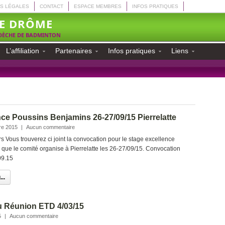
S LÉGALES
CONTACT
ESPACE MEMBRES
INFOS PRATIQUES
E DRÔME
RDÈCHE DE BADMINTON
L’affiliation
Partenaires
Infos pratiques
Liens
ce Poussins Benjamins 26-27/09/15 Pierrelatte
re 2015
|
Aucun commentaire
Vous trouverez ci joint la convocation pour le stage excellence
que le comité organise à Pierrelatte les 26-27/09/15. Convocation
09.15
..
 Réunion ETD 4/03/15
5
|
Aucun commentaire