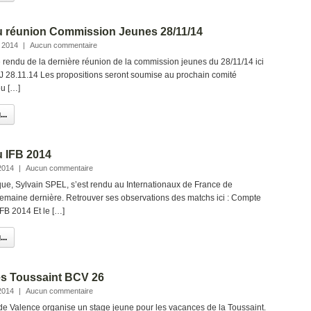
 réunion Commission Jeunes 28/11/14
 2014
|
Aucun commentaire
 rendu de la dernière réunion de la commission jeunes du 28/11/14 ici
28.11.14 Les propositions seront soumise au prochain comité
eu […]
..
 IFB 2014
2014
|
Aucun commentaire
ue, Sylvain SPEL, s’est rendu au Internationaux de France de
semaine dernière. Retrouver ses observations des matchs ici : Compte
FB 2014 Et le […]
..
s Toussaint BCV 26
2014
|
Aucun commentaire
e Valence organise un stage jeune pour les vacances de la Toussaint.