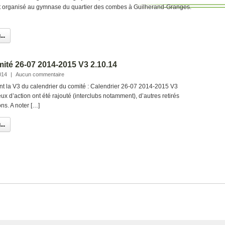
 est organisé au gymnase du quartier des combes à Guilherand-Granges.
..
ité 26-07 2014-2015 V3 2.10.14
014
|
Aucun commentaire
int la V3 du calendrier du comité : Calendrier 26-07 2014-2015 V3
ux d’action ont été rajouté (interclubs notamment), d’autres retirés
ns. A noter […]
..