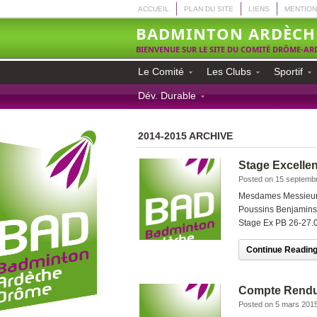
ACCUEIL
PLAN DU SITE
LIENS
MENTION
BADMINTON ARDÈCH
BIENVENUE SUR LE SITE DU COMITÉ DRÔME-A
Le Comité
Les Clubs
Sportif
Dév. Durable
2014-2015 ARCHIVE
Stage Excellen
Posted on 15 septemb
Mesdames Messieurs 
Poussins Benjamins 
Stage Ex PB 26-27.
Continue Reading.
Compte Rendu
Posted on 5 mars 201