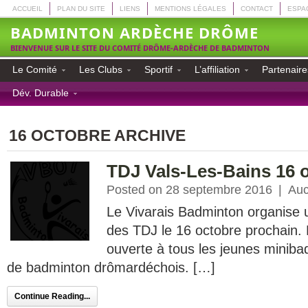
ACCUEIL
PLAN DU SITE
LIENS
MENTIONS LÉGALES
CONTACT
ESPA
BADMINTON ARDÈCHE DRÔME
BIENVENUE SUR LE SITE DU COMITÉ DRÔME-ARDÈCHE DE BADMINTON
Le Comité
Les Clubs
Sportif
L’affiliation
Partenaire
Dév. Durable
16 OCTOBRE ARCHIVE
TDJ Vals-Les-Bains 16 
Posted on 28 septembre 2016
|
Auc
Le Vivarais Badminton organise u
des TDJ le 16 octobre prochain. 
ouverte à tous les jeunes minibad
de badminton drômardéchois. […]
Continue Reading...